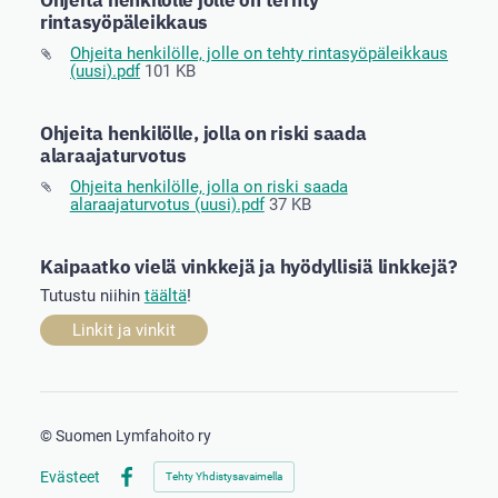
Ohjeita henkilölle jolle on terhty
rintasyöpäleikkaus
Ohjeita henkilölle, jolle on tehty rintasyöpäleikkaus
(uusi).pdf
101 KB
Ohjeita henkilölle, jolla on riski saada
alaraajaturvotus
Ohjeita henkilölle, jolla on riski saada
alaraajaturvotus (uusi).pdf
37 KB
Kaipaatko vielä vinkkejä ja hyödyllisiä linkkejä?
Tutustu niihin
täältä
!
Linkit ja vinkit
©
Suomen Lymfahoito ry
Evästeet
Tehty Yhdistysavaimella
Facebook