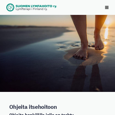
Siirry
Suomen Lymfahoito ry
sivun
Vali
sisältöön
Ohjeita itsehoitoon