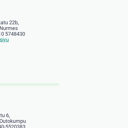
katu 22b,
 Nurmes
10 5748430
sivu
tu 6,
 Outokumpu
40-5520383