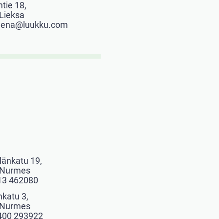
ntie 18,
Lieksa
leena@luukku.com
länkatu 19,
 Nurmes
13 462080
nkatu 3,
 Nurmes
400 293922