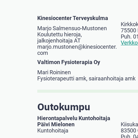
Kinesiocenter Terveyskulma
Kirkko
Marjo Salmensuo-Mustonen
75500
Koulutettu hieroja,
Puh. 0
jalkojenhoitaja AT
Verkko
marjo.mustonen@kinesiocenter.
com
Valtimon Fysioterapia Oy
Mari Roininen
Fysioterapeutti amk, sairaanhoitaja amk
Outokumpu
Hierontapalvelu Kuntohoitaja
Päivi Mielonen
Kiisuka
Kuntohoitaja
83500
Puh. 0