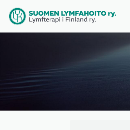
Siirry
sivun
sisältöön
Suomen Lymfahoito ry