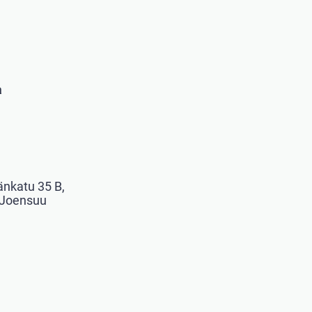
a
änkatu 35 B,
 Joensuu