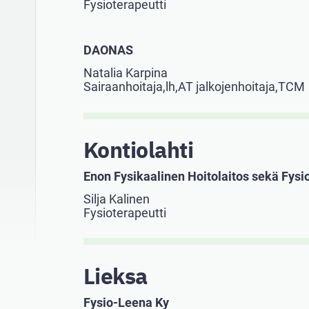
Fysioterapeutti
DAONAS
Natalia Karpina
Sairaanhoitaja,lh,AT jalkojenhoitaja,TCM
Kontiolahti
Enon Fysikaalinen Hoitolaitos sekä Fysi
Silja Kalinen
Fysioterapeutti
Lieksa
Fysio-Leena Ky