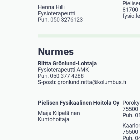
Pielise
Henna Hilli
81700 
Fysioterapeutti
fysio.
Puh. 050 3276123
Nurmes
Riitta Grönlund-Lohtaja
Fysioterapeutti AMK
Puh: 050 377 4288
S-posti: gronlund.riitta@kolumbus.fi
Pielisen Fysikaalinen Hoitola Oy
Poroky
75500
Maija Kilpeläinen
Puh. 0
Kuntohoitaja
Kaarlo
75500
Puh. 0