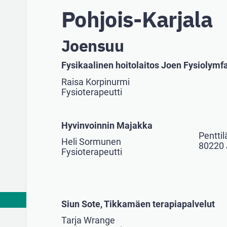
Pohjois-Karjala
Joensuu
Fysikaalinen hoitolaitos Joen Fysiolymf
Raisa Korpinurmi
Fysioterapeutti
Hyvinvoinnin Majakka
Penttil
Heli Sormunen
80220
Fysioterapeutti
Siun Sote, Tikkamäen terapiapalvelut
Tarja Wrange