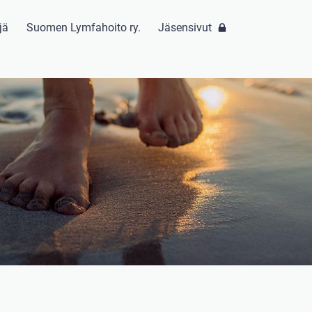
jä
Suomen Lymfahoito ry.
Jäsensivut