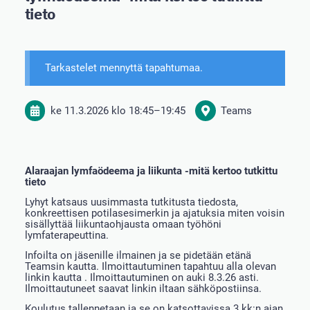
tieto
Tarkastelet mennyttä tapahtumaa.
ke 11.3.2026
klo 18:45
–
19:45
Teams
Alaraajan lymfaödeema ja liikunta -mitä kertoo tutkittu
tieto
Lyhyt katsaus uusimmasta tutkitusta tiedosta,
konkreettisen potilasesimerkin ja ajatuksia miten voisin
sisällyttää liikuntaohjausta omaan työhöni
lymfaterapeuttina.
Infoilta on jäsenille ilmainen ja se pidetään etänä
Teamsin kautta. Ilmoittautuminen tapahtuu alla olevan
linkin kautta . Ilmoittautuminen on auki 8.3.26 asti.
Ilmoittautuneet saavat linkin iltaan sähköpostiinsa.
Koulutus tallennetaan ja se on katsottavissa 3 kk:n ajan