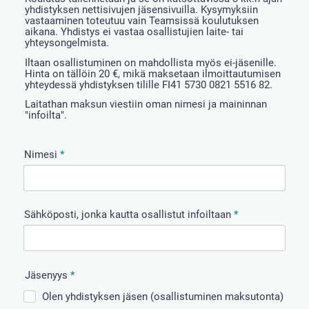
yhdistyksen nettisivujen jäsensivuilla. Kysymyksiin
vastaaminen toteutuu vain Teamsissä koulutuksen
aikana. Yhdistys ei vastaa osallistujien laite- tai
yhteysongelmista.
Iltaan osallistuminen on mahdollista myös ei-jäsenille.
Hinta on tällöin 20 €, mikä maksetaan ilmoittautumisen
yhteydessä yhdistyksen tilille FI41 5730 0821 5516 82.
Laitathan maksun viestiin oman nimesi ja maininnan
"infoilta".
Nimesi
*
Sähköposti, jonka kautta osallistut infoiltaan
*
Jäsenyys
*
Olen yhdistyksen jäsen (osallistuminen maksutonta)