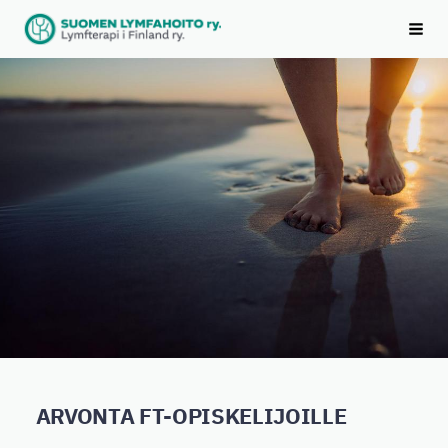
Siirry
Suomen Lymfahoito ry
sivun
Vali
sisältöön
ARVONTA FT-OPISKELIJOILLE